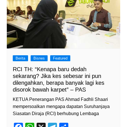
o
e
e
k
C
h
a
n
n
el
Berita
Bisnes
Featured
RCI TH: “Kenapa baru dedah
sekarang? Jika kes sebesar ini pun
dilengahkan, berapa banyak lagi kes
disorok bawah karpet” – PAS
KETUA Penerangan PAS Ahmad Fadhli Shaari
mempersoalkan mengapa dapatan Suruhanjaya
Siasatan Diraja (RCI) berhubung Lembaga