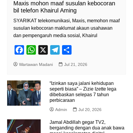
Maxis mohon maaf susulan kebocoran
bil telefon Khairul Aming
SYARIKAT telekomunikasi, Maxis, memohon maaf
susulan kebocoran maklumat akaun usahawan
dan pempengaruh media sosial, Khairul
F
W
X
T
S
a
h
el
h
Wartawan Madani
Jul 21, 2026
c
at
e
ar
e
s
gr
e
“Izinkan saya jalani kehidupan
b
A
a
seperti biasa” – Zizie Izette lega
o
p
dibebaskan selepas 7 tahun
m
perbicaraan
o
p
Admin
Jul 20, 2026
k
Jamal Abdillah gegar TV2,
berganding dengan dua anak bawa