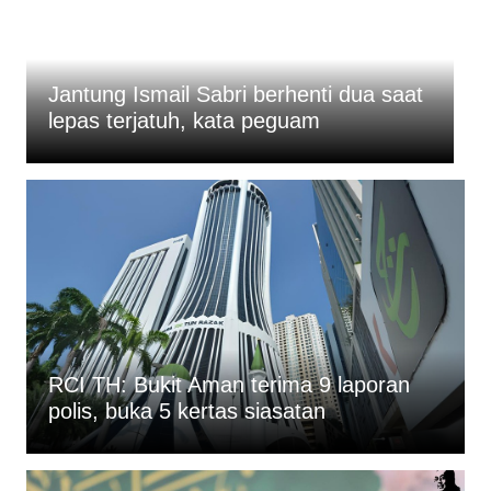
RCI TH: “Kenapa baru dedah
sekarang? Jika kes sebesar ini pun
aat
dilengahkan, berapa banyak lagi kes
disorok bawah karpet” – PAS
RCI TH: Bukit Aman terima 9 laporan
polis, buka 5 kertas siasatan