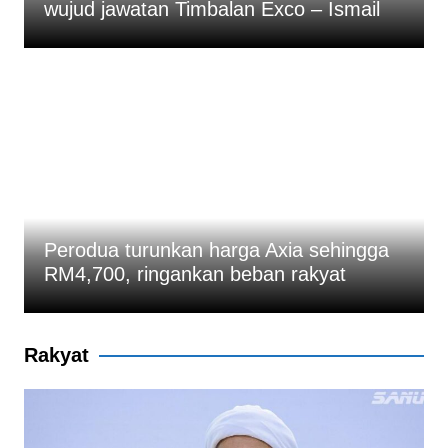
wujud jawatan Timbalan Exco – Ismail
Perodua turunkan harga Axia sehingga
RM4,700, ringankan beban rakyat
Rakyat