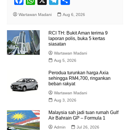
F
W
X
T
S
a
h
el
h
Wartawan Madani
Aug 6, 2026
c
at
e
ar
e
s
gr
e
RCI TH: Bukit Aman terima 9
b
A
a
laporan polis, buka 5 kertas
o
p
siasatan
m
o
p
Wartawan Madani
Aug 5, 2026
k
Perodua turunkan harga Axia
sehingga RM4,700, ringankan
beban rakyat
Wartawan Madani
Aug 3, 2026
Malaysia sah jadi tuan rumah Gulf
Air Bahrain GP – Formula 1
Admin
Jul 26, 2026