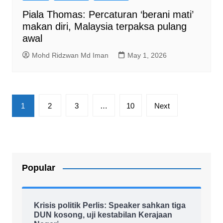
Piala Thomas: Percaturan ‘berani mati’
makan diri, Malaysia terpaksa pulang
awal
Mohd Ridzwan Md Iman
May 1, 2026
Posts
1
2
3
…
10
Next
pagination
Popular
Krisis politik Perlis: Speaker sahkan tiga
DUN kosong, uji kestabilan Kerajaan