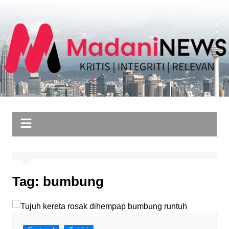
Skip
to
content
Tag:
bumbung