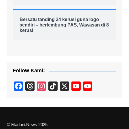
Bersatu tanding 24 kerusi guna logo
sendiri – bertembung PAS, Wawasan di 8
kerusi
Follow Kami:
F
T
In
Ti
X
Y
Y
a
hr
st
k
o
o
c
e
a
T
u
u
e
a
gr
o
T
T
b
d
a
k
u
u
© Madani.News 2025