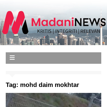
Skip
to
content
Tag:
mohd daim mokhtar