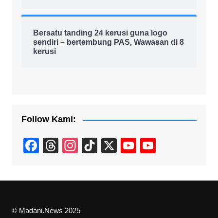
Bersatu tanding 24 kerusi guna logo
sendiri – bertembung PAS, Wawasan di 8
kerusi
Follow Kami:
F
T
In
Ti
X
Y
Y
a
hr
st
k
o
o
c
e
a
T
u
u
e
a
gr
o
T
T
b
d
a
k
u
u
© Madani.News 2025