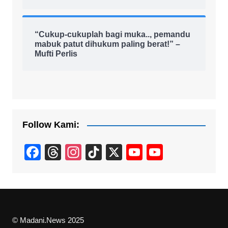
“Cukup-cukuplah bagi muka.., pemandu
mabuk patut dihukum paling berat!” –
Mufti Perlis
Follow Kami:
F
T
In
Ti
X
Y
Y
a
hr
st
k
o
o
c
e
a
T
u
u
e
a
gr
o
T
T
b
d
a
k
u
u
© Madani.News 2025