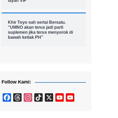
layan VIP
Khir Toyo sah sertai Bersatu.
“UMNO akan terus jadi parti
suplemen jika terus menyorok di
bawah ketiak PH”
Follow Kami:
F
T
In
Ti
X
Y
Y
a
hr
st
k
o
o
c
e
a
T
u
u