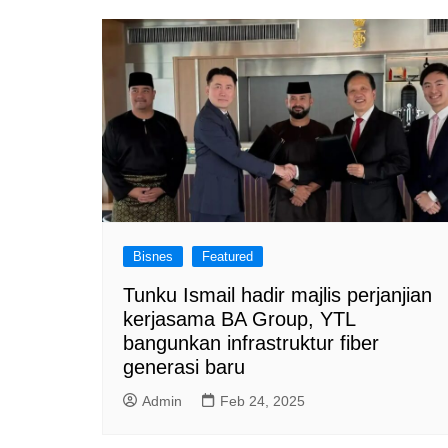
a
m
Bisnes
Featured
Tunku Ismail hadir majlis perjanjian
kerjasama BA Group, YTL
bangunkan infrastruktur fiber
generasi baru
Admin
Feb 24, 2025