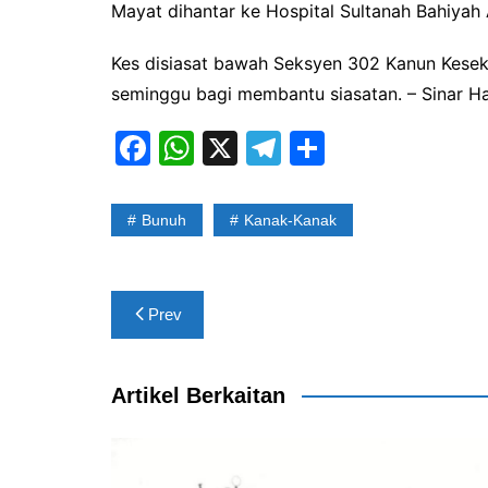
Mayat dihantar ke Hospital Sultanah Bahiyah 
Kes disiasat bawah Seksyen 302 Kanun Kese
seminggu bagi membantu siasatan. – Sinar Ha
F
W
X
T
S
a
h
el
h
c
at
e
ar
Bunuh
Kanak-Kanak
e
s
gr
e
b
A
a
Post
o
p
m
Prev
navigation
o
p
k
Artikel Berkaitan