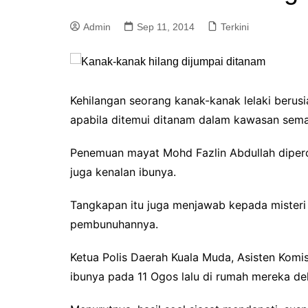
a
Admin
Sep 11, 2014
Terkini
m
Kehilangan seorang kanak-kanak lelaki berusia
apabila ditemui ditanam dalam kawasan sema
Penemuan mayat Mohd Fazlin Abdullah diperca
juga kenalan ibunya.
Tangkapan itu juga menjawab kepada mister
pembunuhannya.
Ketua Polis Daerah Kuala Muda, Asisten Komisi
ibunya pada 11 Ogos lalu di rumah mereka de