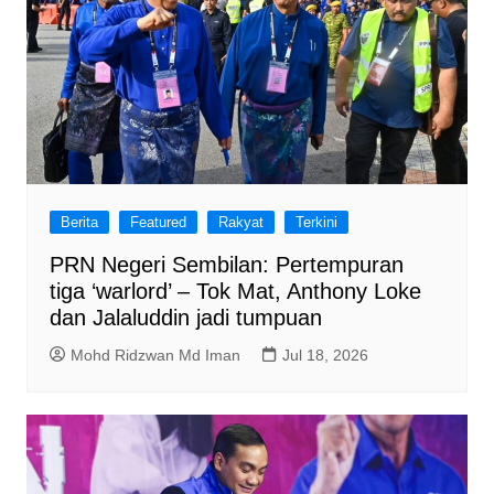
Berita
Featured
Rakyat
Terkini
PRN Negeri Sembilan: Pertempuran
tiga ‘warlord’ – Tok Mat, Anthony Loke
dan Jalaluddin jadi tumpuan
Mohd Ridzwan Md Iman
Jul 18, 2026