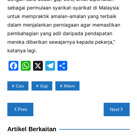
sebagai permulaan syarikat-syarikat di Malaysia
untuk mempraktik amalan-amalan yang terbaik
dalam menjalankan perniagaan agar memastikan
pembahagian yang adil daripada pendapatan
mereka diberikan sewajarnya kepada pekerja,”
katanya lagi.
F
W
X
T
S
a
h
el
h
c
at
e
ar
Ceo
Gaji
Mtem
e
s
gr
e
b
A
a
Post
Prev
Next
o
p
m
navigation
o
p
Artikel Berkaitan
k