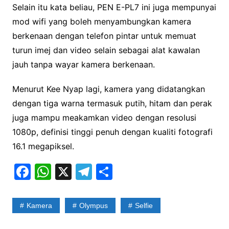
Selain itu kata beliau, PEN E-PL7 ini juga mempunyai
mod wifi yang boleh menyambungkan kamera
berkenaan dengan telefon pintar untuk memuat
turun imej dan video selain sebagai alat kawalan
jauh tanpa wayar kamera berkenaan.
Menurut Kee Nyap lagi, kamera yang didatangkan
dengan tiga warna termasuk putih, hitam dan perak
juga mampu meakamkan video dengan resolusi
1080p, definisi tinggi penuh dengan kualiti fotografi
16.1 megapiksel.
F
W
X
T
S
a
h
el
h
c
at
e
ar
Kamera
Olympus
Selfie
e
s
gr
e