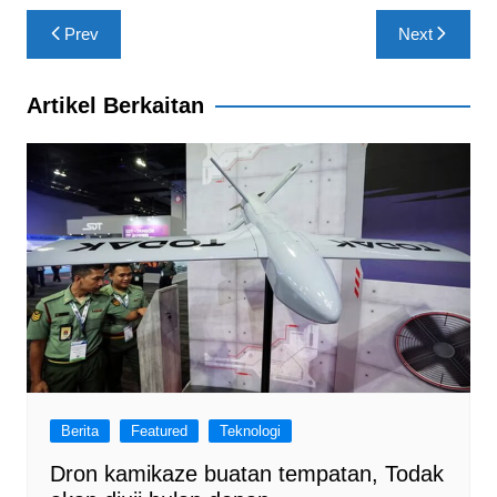
b
A
a
Post
Prev
Next
o
p
m
navigation
o
p
Artikel Berkaitan
k
Berita
Featured
Teknologi
Dron kamikaze buatan tempatan, Todak