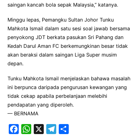
saingan kancah bola sepak Malaysia,” katanya.
Minggu lepas, Pemangku Sultan Johor Tunku
Mahkota Ismail dalam satu sesi soal jawab bersama
penyokong JDT berkata pasukan Sri Pahang dan
Kedah Darul Aman FC berkemungkinan besar tidak
akan beraksi dalam saingan Liga Super musim
depan.
Tunku Mahkota Ismail menjelaskan bahawa masalah
ini berpunca daripada pengurusan kewangan yang
tidak cekap apabila perbelanjaan melebihi
pendapatan yang diperoleh.
— BERNAMA
F
W
X
T
S
a
h
el
h