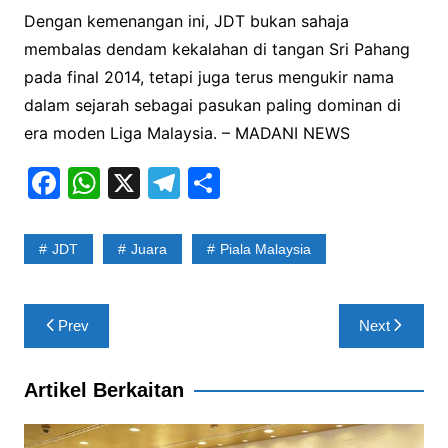
Dengan kemenangan ini, JDT bukan sahaja
membalas dendam kekalahan di tangan Sri Pahang
pada final 2014, tetapi juga terus mengukir nama
dalam sejarah sebagai pasukan paling dominan di
era moden Liga Malaysia. – MADANI NEWS
F
W
X
T
S
a
h
el
h
c
at
e
ar
JDT
Juara
Piala Malaysia
e
s
gr
e
b
A
a
Post
Prev
Next
o
p
m
navigation
o
p
Artikel Berkaitan
k