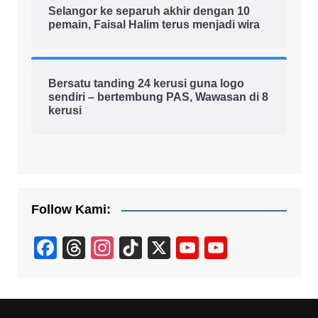
Selangor ke separuh akhir dengan 10
pemain, Faisal Halim terus menjadi wira
Bersatu tanding 24 kerusi guna logo
sendiri – bertembung PAS, Wawasan di 8
kerusi
Follow Kami:
F
T
In
Ti
X
Y
Y
a
hr
st
k
o
o
c
e
a
T
u
u
e
a
gr
o
T
T