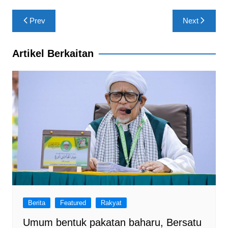
o
p
m
Post
o
p
Prev
Next
navigation
k
Artikel Berkaitan
Berita
Featured
Rakyat
Umum bentuk pakatan baharu, Bersatu