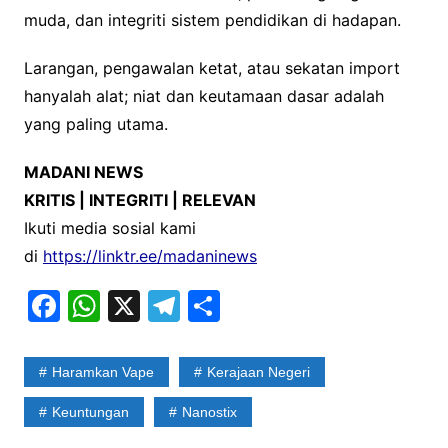
muda, dan integriti sistem pendidikan di hadapan.
Larangan, pengawalan ketat, atau sekatan import
hanyalah alat; niat dan keutamaan dasar adalah
yang paling utama.
MADANI NEWS
KRITIS | INTEGRITI | RELEVAN
Ikuti media sosial kami
di
https://linktr.ee/madaninews
F
W
X
T
S
a
h
el
h
c
at
e
ar
Haramkan Vape
Kerajaan Negeri
e
s
gr
e
Keuntungan
Nanostix
b
A
a