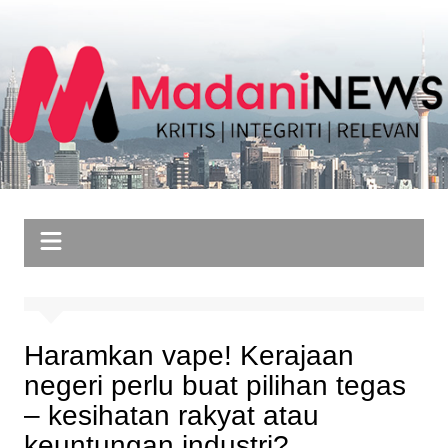
Skip
to
content
Haramkan vape! Kerajaan
negeri perlu buat pilihan tegas
– kesihatan rakyat atau
keuntungan industri?