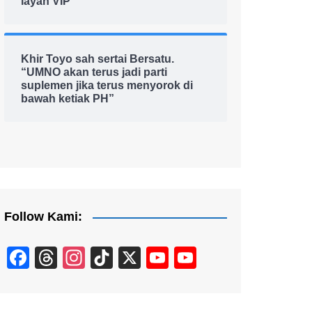
layan VIP
Khir Toyo sah sertai Bersatu.
“UMNO akan terus jadi parti
suplemen jika terus menyorok di
bawah ketiak PH”
Follow Kami:
F
T
In
Ti
X
Y
Y
a
hr
st
k
o
o
c
e
a
T
u
u