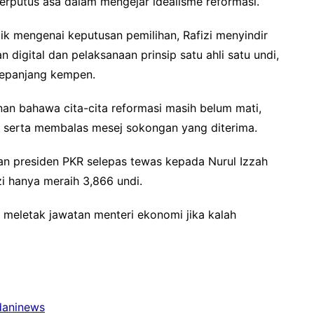
rputus asa dalam mengejar idealisme reformasi.
k mengenai keputusan pemilihan, Rafizi menyindir
 digital dan pelaksanaan prinsip satu ahli satu undi,
sepanjang kempen.
an bahawa cita-cita reformasi masih belum mati,
sa serta membalas mesej sokongan yang diterima.
an presiden PKR selepas tewas kepada Nurul Izzah
i hanya meraih 3,866 undi.
 meletak jawatan menteri ekonomi jika kalah
adaninews