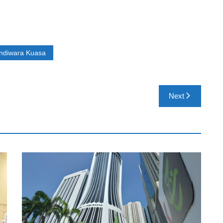
ndiwara Kuasa
Next