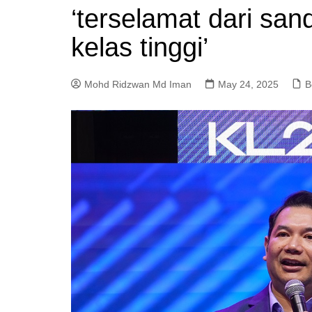
‘terselamat dari san
a
m
kelas tinggi’
Mohd Ridzwan Md Iman
May 24, 2025
B