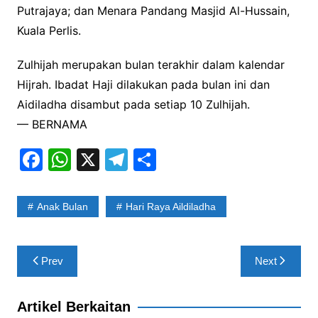
Putrajaya; dan Menara Pandang Masjid Al-Hussain,
Kuala Perlis.
Zulhijah merupakan bulan terakhir dalam kalendar
Hijrah. Ibadat Haji dilakukan pada bulan ini dan
Aidiladha disambut pada setiap 10 Zulhijah.
— BERNAMA
F
W
X
T
S
a
h
el
h
c
at
e
ar
Anak Bulan
Hari Raya Aildiladha
e
s
gr
e
b
A
a
Post
Prev
Next
o
p
m
navigation
o
p
Artikel Berkaitan