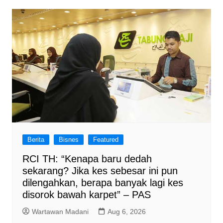
k
Berita
Bisnes
Featured
RCI TH: “Kenapa baru dedah
sekarang? Jika kes sebesar ini pun
dilengahkan, berapa banyak lagi kes
disorok bawah karpet” – PAS
Wartawan Madani
Aug 6, 2026