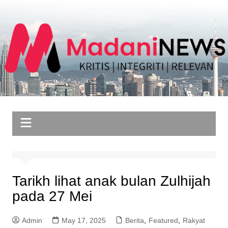
Skip
to
content
Tarikh lihat anak bulan Zulhijah
pada 27 Mei
Admin
May 17, 2025
Berita
,
Featured
,
Rakyat