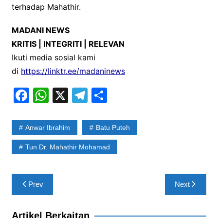
terhadap Mahathir.
MADANI NEWS
KRITIS | INTEGRITI | RELEVAN
Ikuti media sosial kami
di
https://linktr.ee/madaninews
F
W
X
T
S
a
h
el
h
c
at
e
ar
Anwar Ibrahim
Batu Puteh
e
s
gr
e
Tun Dr. Mahathir Mohamad
b
A
a
o
p
m
Post
o
p
Prev
Next
navigation
k
Artikel Berkaitan