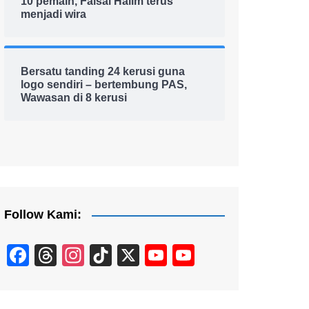
10 pemain, Faisal Halim terus
menjadi wira
Bersatu tanding 24 kerusi guna
logo sendiri – bertembung PAS,
Wawasan di 8 kerusi
Follow Kami:
F
T
In
Ti
X
Y
Y
a
hr
st
k
o
o
c
e
a
T
u
u