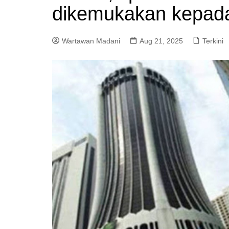
dikemukakan kep
a
m
Wartawan Madani
Aug 21, 2025
Terkini