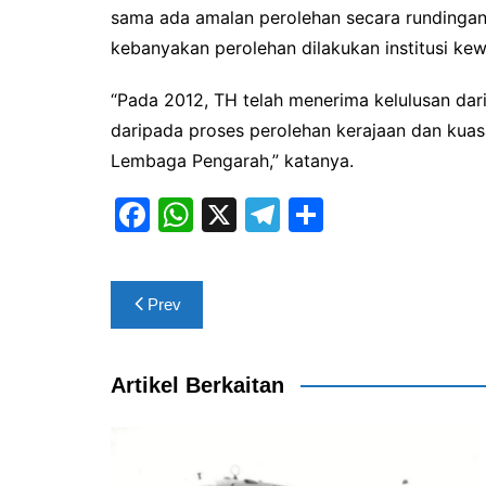
sama ada amalan perolehan secara rundingan
kebanyakan perolehan dilakukan institusi kew
“Pada 2012, TH telah menerima kelulusan da
daripada proses perolehan kerajaan dan kuas
Lembaga Pengarah,” katanya.
F
W
X
T
S
a
h
el
h
c
at
e
ar
Post
Prev
e
s
gr
e
navigation
b
A
a
o
p
m
Artikel Berkaitan
o
p
k