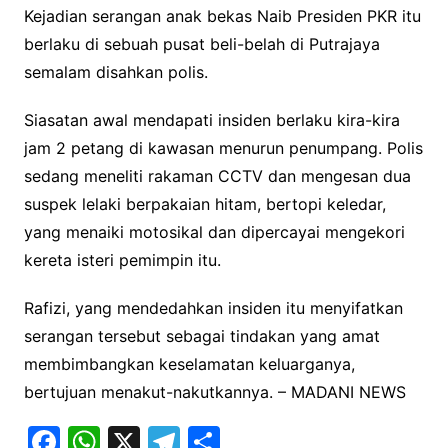
Kejadian serangan anak bekas Naib Presiden PKR itu
berlaku di sebuah pusat beli-belah di Putrajaya
semalam disahkan polis.
Siasatan awal mendapati insiden berlaku kira-kira
jam 2 petang di kawasan menurun penumpang. Polis
sedang meneliti rakaman CCTV dan mengesan dua
suspek lelaki berpakaian hitam, bertopi keledar,
yang menaiki motosikal dan dipercayai mengekori
kereta isteri pemimpin itu.
Rafizi, yang mendedahkan insiden itu menyifatkan
serangan tersebut sebagai tindakan yang amat
membimbangkan keselamatan keluarganya,
bertujuan menakut-nakutkannya. – MADANI NEWS
F
W
X
T
S