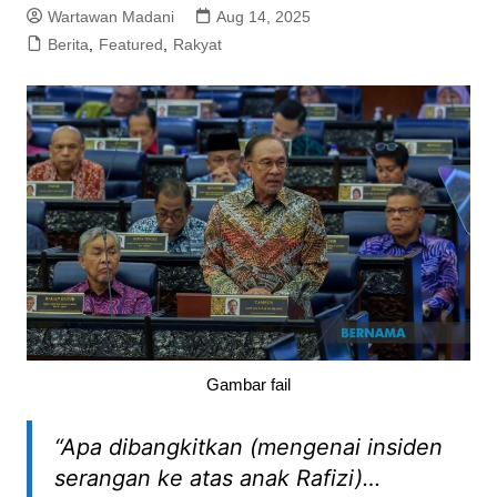
Wartawan Madani
Aug 14, 2025
Berita
,
Featured
,
Rakyat
Gambar fail
“Apa dibangkitkan (mengenai insiden
serangan ke atas anak Rafizi)…