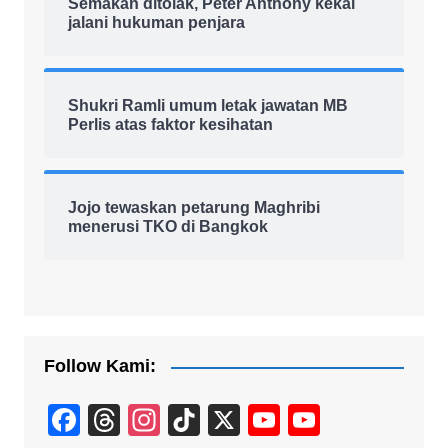
Semakan ditolak, Peter Anthony kekal
jalani hukuman penjara
Shukri Ramli umum letak jawatan MB
Perlis atas faktor kesihatan
Jojo tewaskan petarung Maghribi
menerusi TKO di Bangkok
Follow Kami:
F
T
In
Ti
X
Y
Y