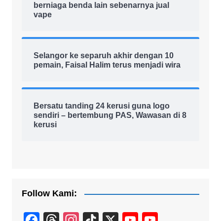
berniaga benda lain sebenarnya jual
vape
Selangor ke separuh akhir dengan 10
pemain, Faisal Halim terus menjadi wira
Bersatu tanding 24 kerusi guna logo
sendiri – bertembung PAS, Wawasan di 8
kerusi
Follow Kami:
F
T
In
Ti
X
Y
Y