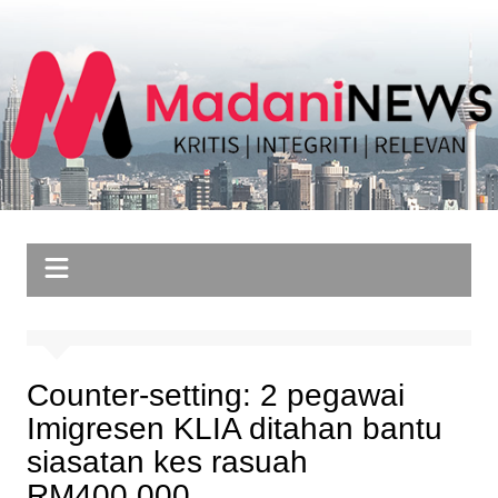
Skip
to
content
Counter-setting: 2 pegawai
Imigresen KLIA ditahan bantu
siasatan kes rasuah
RM400,000