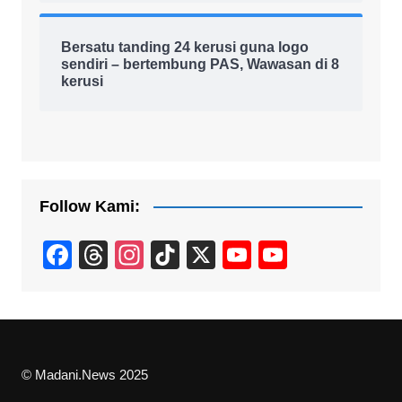
Bersatu tanding 24 kerusi guna logo
sendiri – bertembung PAS, Wawasan di 8
kerusi
Follow Kami:
F
T
In
Ti
X
Y
Y
a
hr
st
k
o
o
c
e
a
T
u
u
e
a
gr
o
T
T
b
d
a
k
u
u
© Madani.News 2025
o
s
m
b
b