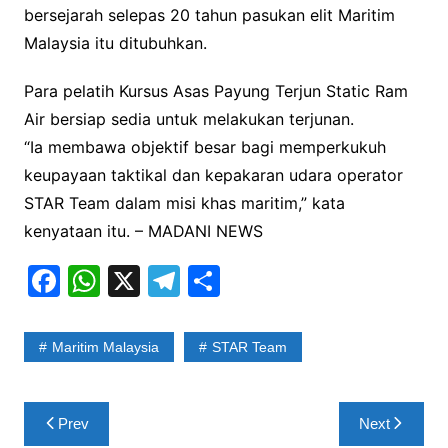
bersejarah selepas 20 tahun pasukan elit Maritim
Malaysia itu ditubuhkan.
Para pelatih Kursus Asas Payung Terjun Static Ram
Air bersiap sedia untuk melakukan terjunan.
“Ia membawa objektif besar bagi memperkukuh
keupayaan taktikal dan kepakaran udara operator
STAR Team dalam misi khas maritim,” kata
kenyataan itu. – MADANI NEWS
F
W
X
T
S
a
h
el
h
c
at
e
ar
Maritim Malaysia
STAR Team
e
s
gr
e
b
A
a
Post
Prev
Next
o
p
m
navigation