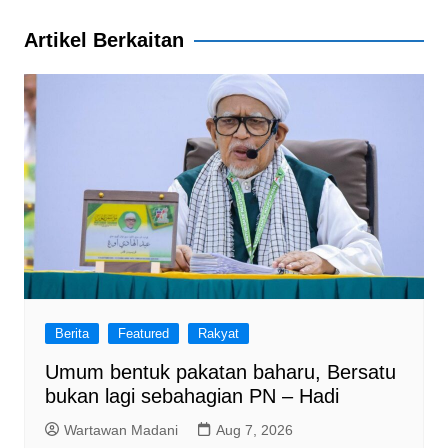
o
p
Artikel Berkaitan
k
Berita
Featured
Rakyat
Umum bentuk pakatan baharu, Bersatu
bukan lagi sebahagian PN – Hadi
Wartawan Madani
Aug 7, 2026