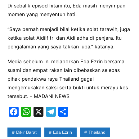
Di sebalik episod hitam itu, Eda masih menyimpan
momen yang menyentuh hati.
“Saya pernah menjadi bilal ketika solat tarawih, juga
ketika solat Aidilfitri dan Aidiladha di penjara. Itu
pengalaman yang saya takkan lupa,” katanya.
Media sebelum ini melaporkan Eda Ezrin bersama
suami dan empat rakan lain dibebaskan selepas
pihak pendakwa raya Thailand gagal
mengemukakan saksi serta bukti untuk merayu kes
tersebut. – MADANI NEWS
F
W
X
T
S
a
h
el
h
c
at
e
ar
Dikir Barat
Eda Ezrin
Thailand