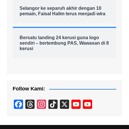
Selangor ke separuh akhir dengan 10
pemain, Faisal Halim terus menjadi wira
Bersatu tanding 24 kerusi guna logo
sendiri – bertembung PAS, Wawasan di 8
kerusi
Follow Kami:
F
T
In
Ti
X
Y
Y
a
hr
st
k
o
o
c
e
a
T
u
u