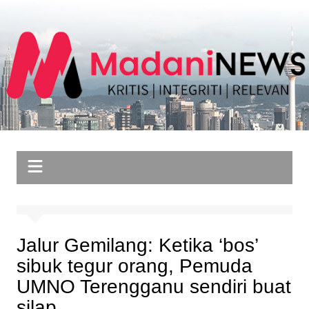
Skip
to
content
Jalur Gemilang: Ketika ‘bos’
sibuk tegur orang, Pemuda
UMNO Terengganu sendiri buat
silap