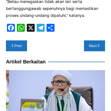
“Beliau menegaskan tidak akan lari serta
bertanggungjawab sepenuhnya bagi memastikan
proses undang-undang dipatuhi,” katanya.
F
W
X
T
S
a
h
el
h
c
at
e
ar
Post
Prev
Next
e
s
gr
e
navigation
b
A
a
Artikel Berkaitan
o
p
m
o
p
k