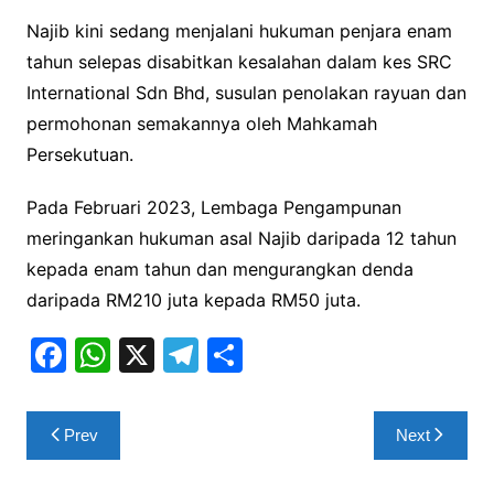
Najib kini sedang menjalani hukuman penjara enam
tahun selepas disabitkan kesalahan dalam kes SRC
International Sdn Bhd, susulan penolakan rayuan dan
permohonan semakannya oleh Mahkamah
Persekutuan.
Pada Februari 2023, Lembaga Pengampunan
meringankan hukuman asal Najib daripada 12 tahun
kepada enam tahun dan mengurangkan denda
daripada RM210 juta kepada RM50 juta.
F
W
X
T
S
a
h
el
h
c
at
e
ar
Post
Prev
Next
e
s
gr
e
navigation