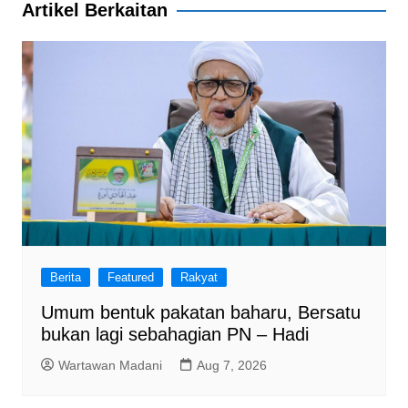
b
A
a
Artikel Berkaitan
o
p
m
o
p
k
Berita
Featured
Rakyat
Umum bentuk pakatan baharu, Bersatu
bukan lagi sebahagian PN – Hadi
Wartawan Madani
Aug 7, 2026