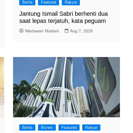
Berita
Featured
Rakyat
Jantung Ismail Sabri berhenti dua
saat lepas terjatuh, kata peguam
Wartawan Madani
Aug 7, 2026
Berita
Bisnes
Featured
Rakyat