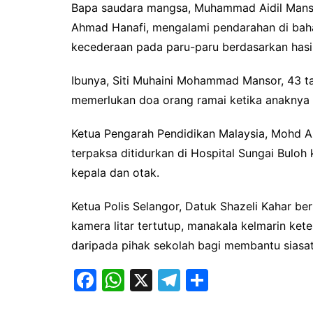
Bapa saudara mangsa, Muhammad Aidil Mansor
Ahmad Hanafi, mengalami pendarahan di bahag
kecederaan pada paru-paru berdasarkan hasi
Ibunya, Siti Muhaini Mohammad Mansor, 43 ta
memerlukan doa orang ramai ketika anaknya me
Ketua Pengarah Pendidikan Malaysia, Mohd
terpaksa ditidurkan di Hospital Sungai Bulo
kepala dan otak.
Ketua Polis Selangor, Datuk Shazeli Kahar b
kamera litar tertutup, manakala kelmarin ket
daripada pihak sekolah bagi membantu sias
F
W
X
T
S
a
h
el
h