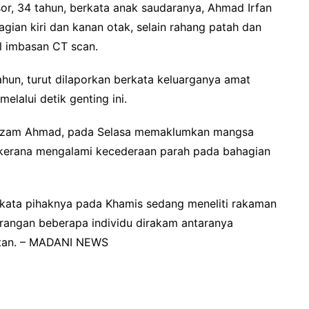
, 34 tahun, berkata anak saudaranya, Ahmad Irfan
ian kiri dan kanan otak, selain rahang patah dan
l imbasan CT scan.
hun, turut dilaporkan berkata keluarganya amat
lalui detik genting ini.
 Azam Ahmad, pada Selasa memaklumkan mangsa
h kerana mengalami kecederaan parah pada bahagian
erkata pihaknya pada Khamis sedang meneliti rakaman
erangan beberapa individu dirakam antaranya
atan. – MADANI NEWS