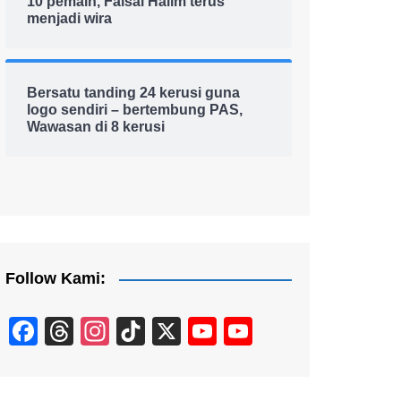
10 pemain, Faisal Halim terus
menjadi wira
Bersatu tanding 24 kerusi guna
logo sendiri – bertembung PAS,
Wawasan di 8 kerusi
Follow Kami:
F
T
In
Ti
X
Y
Y
a
hr
st
k
o
o
c
e
a
T
u
u