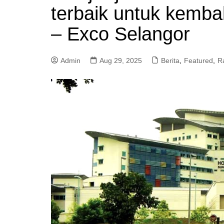
terbaik untuk kembal
a
m
– Exco Selangor
Admin
Aug 29, 2025
Berita
,
Featured
,
R