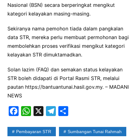
Nasional (BSN) secara berperingkat mengikut
kategori kelayakan masing-masing.
Sekiranya nama pemohon tiada dalam pangkalan
data STR, mereka perlu membuat permohonan bagi
membolehkan proses verifikasi mengikut kategori
kelayakan STR dimuktamadkan.
Solan lazim (FAQ) dan semakan status kelayakan
STR boleh didapati di Portal Rasmi STR, melalui
pautan https://bantuantunai.hasil.gov.my. – MADANI
NEWS
F
W
X
T
S
a
h
el
h
c
at
e
ar
Pembayaran STR
Sumbangan Tunai Rahmah