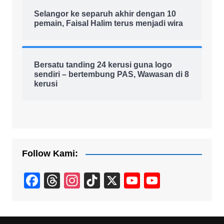
Selangor ke separuh akhir dengan 10
pemain, Faisal Halim terus menjadi wira
Bersatu tanding 24 kerusi guna logo
sendiri – bertembung PAS, Wawasan di 8
kerusi
Follow Kami:
F
T
In
Ti
X
Y
Y
a
hr
st
k
o
o
c
e
a
T
u
u