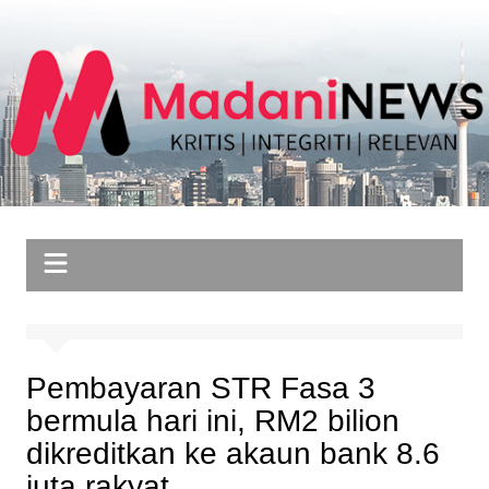
Skip
to
content
Pembayaran STR Fasa 3
bermula hari ini, RM2 bilion
dikreditkan ke akaun bank 8.6
juta rakyat