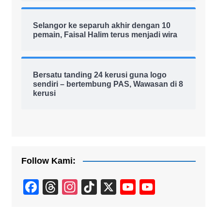
Selangor ke separuh akhir dengan 10
pemain, Faisal Halim terus menjadi wira
Bersatu tanding 24 kerusi guna logo
sendiri – bertembung PAS, Wawasan di 8
kerusi
Follow Kami:
F
T
In
Ti
X
Y
Y
a
hr
st
k
o
o