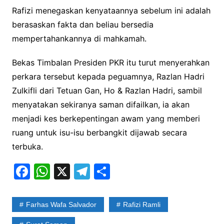
Rafizi menegaskan kenyataannya sebelum ini adalah
berasaskan fakta dan beliau bersedia
mempertahankannya di mahkamah.
Bekas Timbalan Presiden PKR itu turut menyerahkan
perkara tersebut kepada peguamnya, Razlan Hadri
Zulkifli dari Tetuan Gan, Ho & Razlan Hadri, sambil
menyatakan sekiranya saman difailkan, ia akan
menjadi kes berkepentingan awam yang memberi
ruang untuk isu-isu berbangkit dijawab secara
terbuka.
F
W
X
T
S
a
h
el
h
c
at
e
ar
Farhas Wafa Salvador
Rafizi Ramli
e
s
gr
e