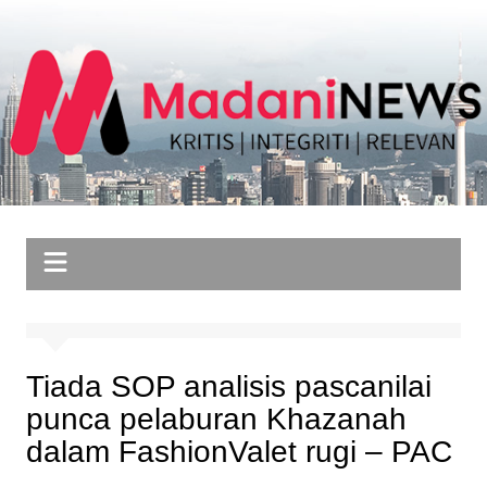
Skip
to
content
Tiada SOP analisis pascanilai
punca pelaburan Khazanah
dalam FashionValet rugi – PAC