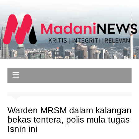
Skip
to
content
Warden MRSM dalam kalangan
bekas tentera, polis mula tugas
Isnin ini