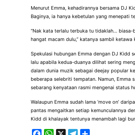
Menurut Emma, kehadirannya bersama DJ Kidd
Baginya, ia hanya kebetulan yang menepati te
“Nak kata terlalu terbuka tu tidaklah… biasa-
hangat macam dulu,” katanya sambil ketawa k
Spekulasi hubungan Emma dengan DJ Kidd se
lalu apabila kedua-duanya dilihat sering men
dalam dunia muzik sebagai deejay popular kel
beberapa selebriti tempatan. Namun, Emma se
sebarang kenyataan rasmi mengenai status 
Walaupun Emma sudah lama ‘move on’ daripa
pantas mengaitkan setiap kemunculannya deng
Kidd di khalayak tentunya menambah lagi bumb
F
W
X
T
S