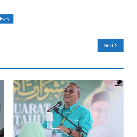
ahwin
Next