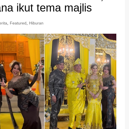
a ikut tema majlis
erita
,
Featured
,
Hiburan