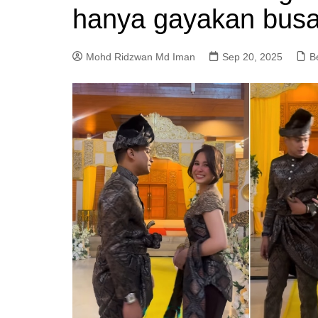
hanya gayakan busan
a
m
Mohd Ridzwan Md Iman
Sep 20, 2025
B