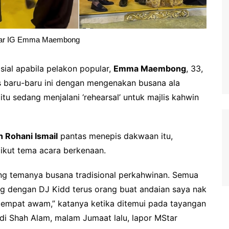
ar IG Emma Maembong
ial apabila pelakon popular,
Emma Maembong
, 33,
 baru-baru ini dengan mengenakan busana ala
u sedang menjalani ‘rehearsal’ untuk majlis kahwin
h Rohani Ismail
pantas menepis dakwaan itu,
ikut tema acara berkenaan.
ang temanya busana tradisional perkahwinan. Semua
ang dengan DJ Kidd terus orang buat andaian saya nak
 tempat awam,” katanya ketika ditemui pada tayangan
di Shah Alam, malam Jumaat lalu, lapor MStar