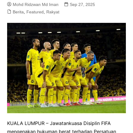
Mohd Ridzwan Md Iman
Sep 27, 2025
Berita
,
Featured
,
Rakyat
KUALA LUMPUR – Jawatankuasa Disiplin FIFA
mengenakan hukuman berat terhadap Persatuan