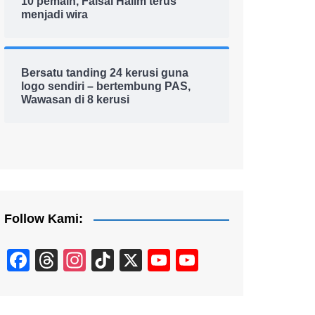
10 pemain, Faisal Halim terus
menjadi wira
Bersatu tanding 24 kerusi guna
logo sendiri – bertembung PAS,
Wawasan di 8 kerusi
Follow Kami:
F
T
In
Ti
X
Y
Y
a
hr
st
k
o
o
c
e
a
T
u
u