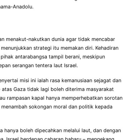
rnama-Anadolu.
juan menakut-nakutkan dunia agar tidak mencabar
menunjukkan strategi itu memakan diri. Kehadiran
pihak antarabangsa tampil berani, meskipun
epan serangan tentera laut Israel.
yertai misi ini ialah rasa kemanusiaan sejagat dan
atas Gaza tidak lagi boleh diterima masyarakat
atau rampasan kapal hanya memperhebatkan sorotan
gus menambah sokongan moral dan politik kepada
a hanya boleh dipecahkan melalui laut, dan dengan
na, Israel berdepan cabaran baharu – mengekang