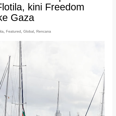
tila, kini Freedom
 ke Gaza
ita
,
Featured
,
Global
,
Rencana