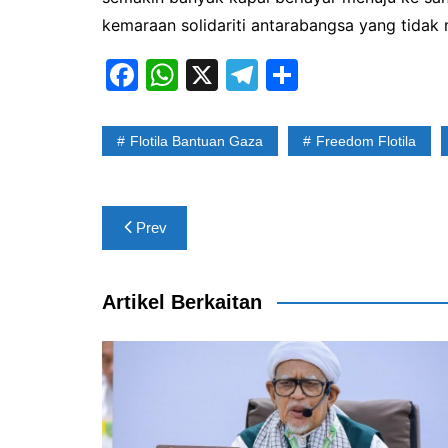
kemaraan solidariti antarabangsa yang tidak
F
W
X
T
S
a
h
el
h
c
at
e
ar
Flotila Bantuan Gaza
Freedom Flotila
e
s
gr
e
b
A
a
Post
o
p
m
Prev
navigation
o
p
k
Artikel Berkaitan