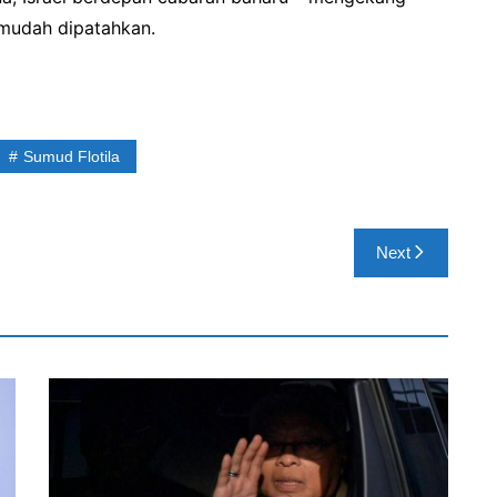
 mudah dipatahkan.
Sumud Flotila
Next