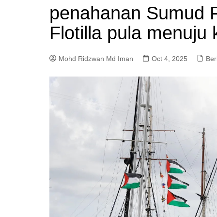
penahanan Sumud Flo
a
m
Flotilla pula menuju
Mohd Ridzwan Md Iman
Oct 4, 2025
Ber