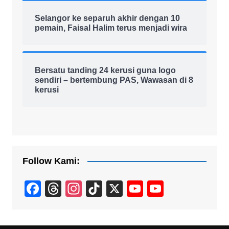
Selangor ke separuh akhir dengan 10
pemain, Faisal Halim terus menjadi wira
Bersatu tanding 24 kerusi guna logo
sendiri – bertembung PAS, Wawasan di 8
kerusi
Follow Kami:
F
T
In
Ti
X
Y
Y
a
hr
st
k
o
o
c
e
a
T
u
u