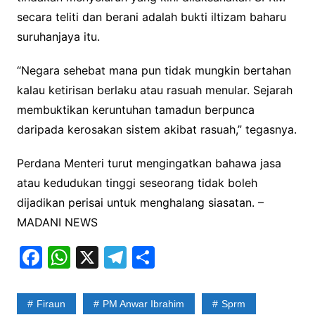
secara teliti dan berani adalah bukti iltizam baharu
suruhanjaya itu.
“Negara sehebat mana pun tidak mungkin bertahan
kalau ketirisan berlaku atau rasuah menular. Sejarah
membuktikan keruntuhan tamadun berpunca
daripada kerosakan sistem akibat rasuah,” tegasnya.
Perdana Menteri turut mengingatkan bahawa jasa
atau kedudukan tinggi seseorang tidak boleh
dijadikan perisai untuk menghalang siasatan. –
MADANI NEWS
F
W
X
T
S
a
h
el
h
c
at
e
ar
Firaun
PM Anwar Ibrahim
Sprm