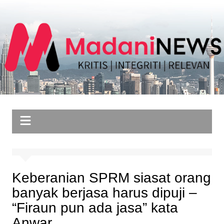
Skip
to
content
Keberanian SPRM siasat orang
banyak berjasa harus dipuji –
“Firaun pun ada jasa” kata
Anwar