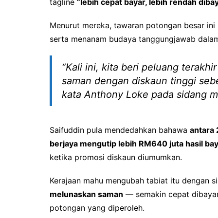
tagline
“lebih cepat bayar, lebih rendah diba
Menurut mereka, tawaran potongan besar ini
serta menanam budaya tanggungjawab dala
“Kali ini, kita beri peluang tera
saman dengan diskaun tinggi seb
kata Anthony Loke pada sidang me
Saifuddin pula mendedahkan bahawa
antara 
berjaya mengutip lebih RM640 juta hasil ba
ketika promosi diskaun diumumkan.
Kerajaan mahu mengubah tabiat itu dengan s
melunaskan saman
— semakin cepat dibayar
potongan yang diperoleh.