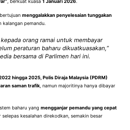
yar”
, berkuat kuasa
1 Januari 2026
.
 bertujuan
menggalakkan penyelesaian tunggakan
m kalangan pemandu.
khir kepada orang ramai untuk membayar
elum peraturan baharu dikuatkuasakan,”
dia bersama di Parlimen hari ini.
2022 hingga 2025, Polis Diraja Malaysia (PDRM)
yaran saman trafik
, namun majoritinya hanya dibayar
istem baharu yang
mengganjar pemandu yang cepat
 selepas kesalahan direkodkan, semakin besar