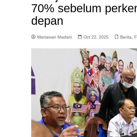
70% sebelum perken
a
m
depan
Wartawan Madani
Oct 22, 2025
Berita
,
F