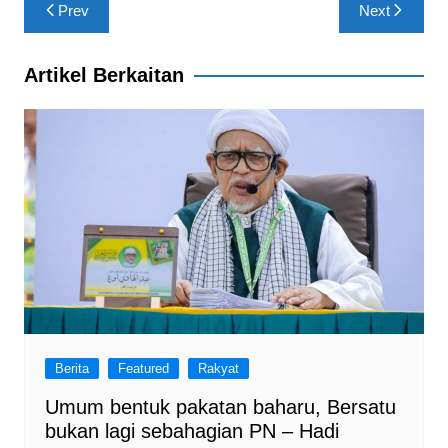
Post
o
p
Prev
Next
navigation
k
Artikel Berkaitan
Berita
Featured
Rakyat
Umum bentuk pakatan baharu, Bersatu
bukan lagi sebahagian PN – Hadi