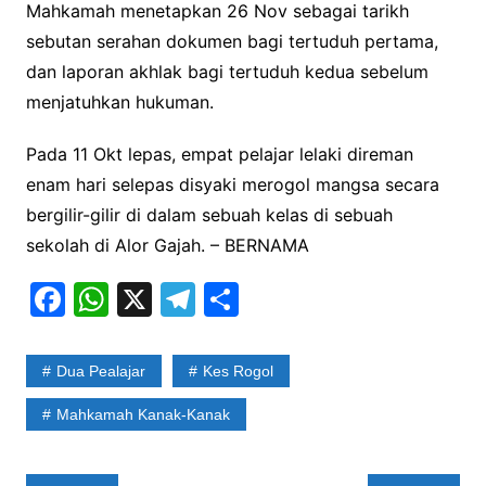
Mahkamah menetapkan 26 Nov sebagai tarikh
sebutan serahan dokumen bagi tertuduh pertama,
dan laporan akhlak bagi tertuduh kedua sebelum
menjatuhkan hukuman.
Pada 11 Okt lepas, empat pelajar lelaki direman
enam hari selepas disyaki merogol mangsa secara
bergilir-gilir di dalam sebuah kelas di sebuah
sekolah di Alor Gajah. – BERNAMA
F
W
X
T
S
a
h
el
h
c
at
e
ar
Dua Pealajar
Kes Rogol
e
s
gr
e
Mahkamah Kanak-Kanak
b
A
a
o
p
m