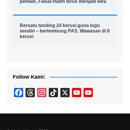
pemain, Faisal Halim terus menjadi wira
Bersatu tanding 24 kerusi guna logo
sendiri – bertembung PAS, Wawasan di 8
kerusi
Follow Kami:
F
T
In
Ti
X
Y
Y
a
hr
st
k
o
o
c
e
a
T
u
u
e
a
gr
o
T
T
b
d
a
k
u
u