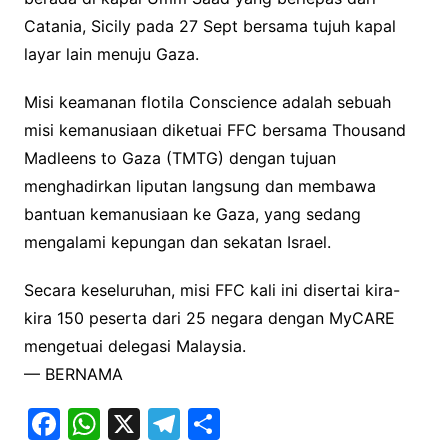
Catania, Sicily pada 27 Sept bersama tujuh kapal
layar lain menuju Gaza.
Misi keamanan flotila Conscience adalah sebuah
misi kemanusiaan diketuai FFC bersama Thousand
Madleens to Gaza (TMTG) dengan tujuan
menghadirkan liputan langsung dan membawa
bantuan kemanusiaan ke Gaza, yang sedang
mengalami kepungan dan sekatan Israel.
Secara keseluruhan, misi FFC kali ini disertai kira-
kira 150 peserta dari 25 negara dengan MyCARE
mengetuai delegasi Malaysia.
— BERNAMA
F
W
X
T
S