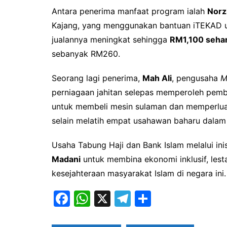
Antara penerima manfaat program ialah
Norz
Kajang, yang menggunakan bantuan iTEKAD u
jualannya meningkat sehingga
RM1,100 sehar
sebanyak RM260.
Seorang lagi penerima,
Mah Ali
, pengusaha
M
perniagaan jahitan selepas memperoleh pemb
untuk membeli mesin sulaman dan memperlua
selain melatih empat usahawan baharu dalam 
Usaha Tabung Haji dan Bank Islam melalui inisi
Madani
untuk membina ekonomi inklusif, les
kesejahteraan masyarakat Islam di negara ini.
F
W
X
T
S
a
h
el
h