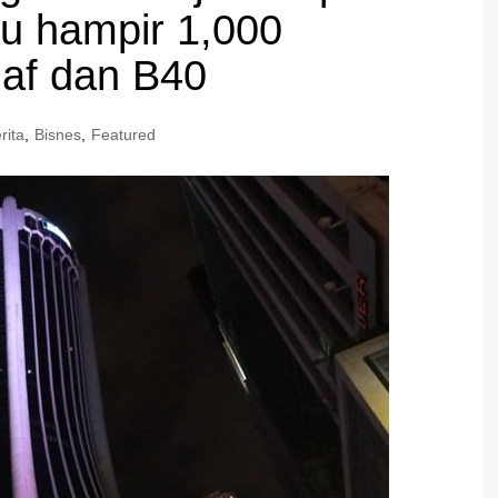
u hampir 1,000
af dan B40
rita
,
Bisnes
,
Featured