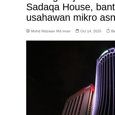
Sadaqa House, bant
a
m
usahawan mikro asn
Mohd Ridzwan Md Iman
Oct 14, 2025
Be