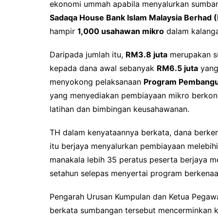
ekonomi ummah apabila menyalurkan sumban
Sadaqa House Bank Islam Malaysia Berhad (
hampir
1,000 usahawan mikro
dalam kalanga
Daripada jumlah itu,
RM3.8 juta
merupakan su
kepada dana awal sebanyak
RM6.5 juta
yang 
menyokong pelaksanaan
Program Pembangu
yang menyediakan pembiayaan mikro berko
latihan dan bimbingan keusahawanan.
TH dalam kenyataannya berkata, dana berke
itu berjaya menyalurkan pembiayaan melebih
manakala lebih 35 peratus peserta berjaya 
setahun selepas menyertai program berkenaa
Pengarah Urusan Kumpulan dan Ketua Pegawa
berkata sumbangan tersebut mencerminkan