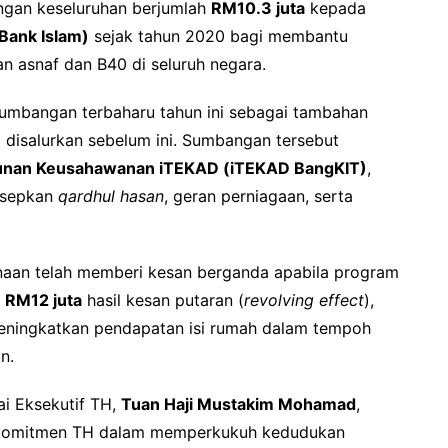
gan keseluruhan berjumlah
RM10.3 juta
kepada
Bank Islam)
sejak tahun 2020 bagi membantu
n asnaf dan B40 di seluruh negara.
mbangan terbaharu tahun ini sebagai tambahan
disalurkan sebelum ini. Sumbangan tersebut
nan Keusahawanan iTEKAD (iTEKAD BangKIT)
,
nsepkan
qardhul hasan
, geran perniagaan, serta
naan telah memberi kesan berganda apabila program
i
RM12 juta
hasil kesan putaran (
revolving effect
),
meningkatkan pendapatan isi rumah dalam tempoh
n.
i Eksekutif TH,
Tuan Haji Mustakim Mohamad
,
 komitmen TH dalam memperkukuh kedudukan