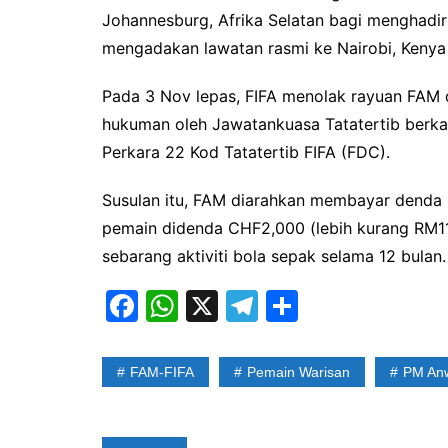
Johannesburg, Afrika Selatan bagi menghadir
mengadakan lawatan rasmi ke Nairobi, Kenya 
Pada 3 Nov lepas, FIFA menolak rayuan FAM 
hukuman oleh Jawatankuasa Tatatertib berk
Perkara 22 Kod Tatatertib FIFA (FDC).
Susulan itu, FAM diarahkan membayar denda C
pemain didenda CHF2,000 (lebih kurang RM11
sebarang aktiviti bola sepak selama 12 bul
F
W
X
T
S
a
h
el
h
c
at
e
ar
FAM-FIFA
Pemain Warisan
PM Anw
e
s
gr
e
b
A
a