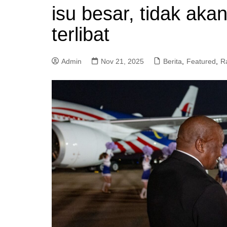
isu besar, tidak aka
a
m
terlibat
Admin
Nov 21, 2025
Berita
,
Featured
,
R