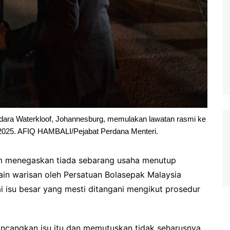
Udara Waterkloof, Johannesburg, memulakan lawatan rasmi ke
 2025. AFIQ HAMBALI/Pejabat Perdana Menteri.
 menegaskan tiada sebarang usaha menutup
in warisan oleh Persatuan Bolasepak Malaysia
i isu besar yang mesti ditangani mengikut prosedur
incangkan isu itu dan memutuskan tidak seharusnya