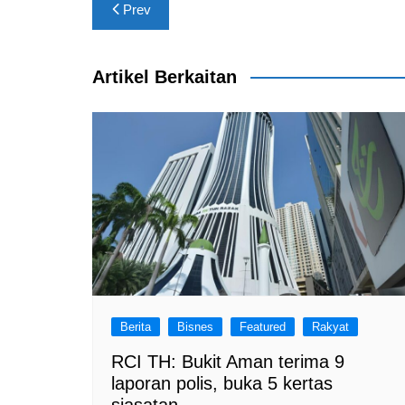
Post
o
p
m
Prev
navigation
o
p
k
Artikel Berkaitan
Berita
Bisnes
Featured
Rakyat
RCI TH: Bukit Aman terima 9
laporan polis, buka 5 kertas
siasatan