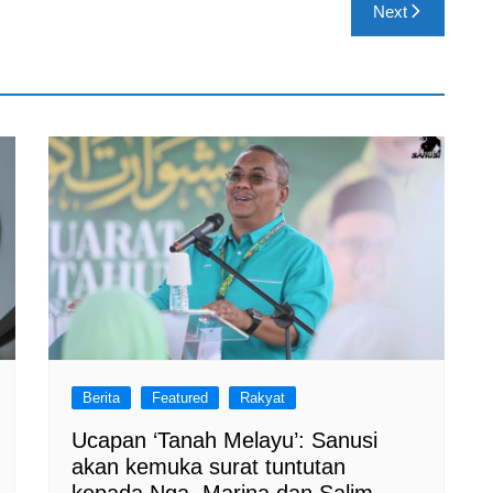
Next
Berita
Featured
Rakyat
Ucapan ‘Tanah Melayu’: Sanusi
akan kemuka surat tuntutan
kepada Nga, Marina dan Salim