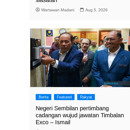
Wartawan Madani
Aug 5, 2026
Berita
Featured
Rakyat
Negeri Sembilan pertimbang
cadangan wujud jawatan Timbalan
Exco – Ismail