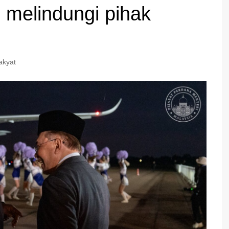
n melindungi pihak
akyat