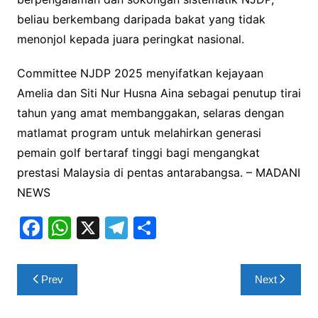
beliau berkembang daripada bakat yang tidak
menonjol kepada juara peringkat nasional.
Committee NJDP 2025 menyifatkan kejayaan
Amelia dan Siti Nur Husna Aina sebagai penutup tirai
tahun yang amat membanggakan, selaras dengan
matlamat program untuk melahirkan generasi
pemain golf bertaraf tinggi bagi mengangkat
prestasi Malaysia di pentas antarabangsa. – MADANI
NEWS
F
W
X
T
S
a
h
el
h
c
at
e
ar
Post
Prev
Next
e
s
gr
e
navigation