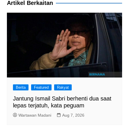
b
A
a
Artikel Berkaitan
o
p
m
o
p
k
Berita
Featured
Rakyat
Jantung Ismail Sabri berhenti dua saat
lepas terjatuh, kata peguam
Wartawan Madani
Aug 7, 2026