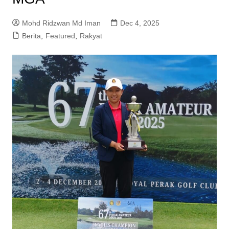
Mohd Ridzwan Md Iman
Dec 4, 2025
Berita
,
Featured
,
Rakyat