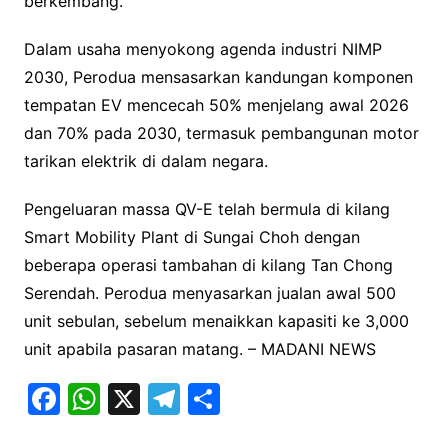
berkembang.
Dalam usaha menyokong agenda industri NIMP
2030, Perodua mensasarkan kandungan komponen
tempatan EV mencecah 50% menjelang awal 2026
dan 70% pada 2030, termasuk pembangunan motor
tarikan elektrik di dalam negara.
Pengeluaran massa QV-E telah bermula di kilang
Smart Mobility Plant di Sungai Choh dengan
beberapa operasi tambahan di kilang Tan Chong
Serendah. Perodua menyasarkan jualan awal 500
unit sebulan, sebelum menaikkan kapasiti ke 3,000
unit apabila pasaran matang. – MADANI NEWS
F
W
X
T
S
a
h
el
h