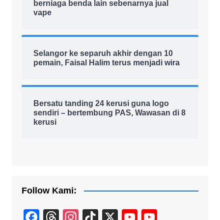
berniaga benda lain sebenarnya jual
vape
Selangor ke separuh akhir dengan 10
pemain, Faisal Halim terus menjadi wira
Bersatu tanding 24 kerusi guna logo
sendiri – bertembung PAS, Wawasan di 8
kerusi
Follow Kami:
F
T
In
Ti
X
Y
Y