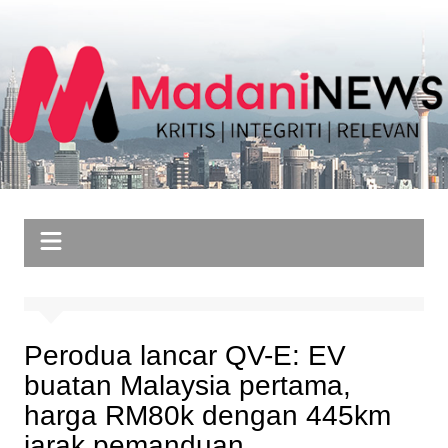
Skip
to
content
Perodua lancar QV-E: EV
buatan Malaysia pertama,
harga RM80k dengan 445km
jarak pemanduan