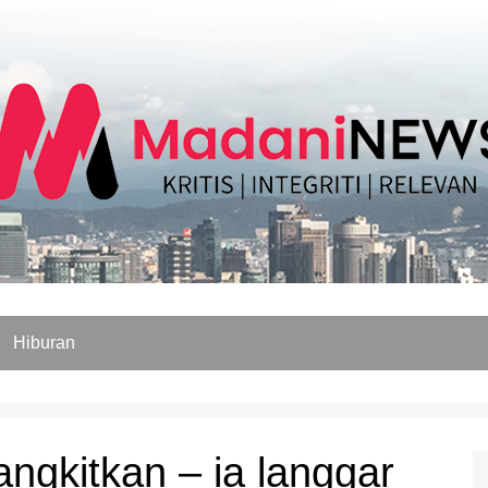
Hiburan
ngkitkan – ia langgar