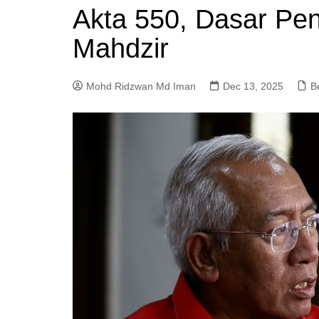
Akta 550, Dasar Pen
a
m
Mahdzir
Mohd Ridzwan Md Iman
Dec 13, 2025
B