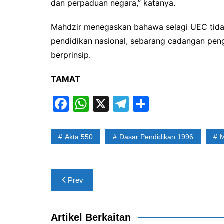
dan perpaduan negara,” katanya.
Mahdzir menegaskan bahawa selagi UEC tida
pendidikan nasional, sebarang cadangan pengi
berprinsip.
TAMAT
F
W
X
T
S
a
h
el
h
c
at
e
ar
Akta 550
Dasar Pendidikan 1996
M
e
s
gr
e
b
A
a
Post
o
p
m
Prev
navigation
o
p
k
Artikel Berkaitan