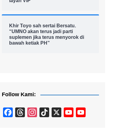
layan VIP
Khir Toyo sah sertai Bersatu.
“UMNO akan terus jadi parti
suplemen jika terus menyorok di
bawah ketiak PH”
Follow Kami:
F
T
In
Ti
X
Y
Y
a
hr
st
k
o
o
c
e
a
T
u
u