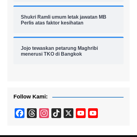
Shukri Ramli umum letak jawatan MB
Perlis atas faktor kesihatan
Jojo tewaskan petarung Maghribi
menerusi TKO di Bangkok
Follow Kami:
F
T
In
Ti
X
Y
Y
a
hr
st
k
o
o
c
e
a
T
u
u