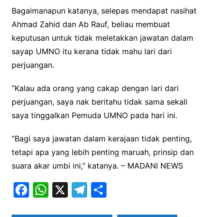
Bagaimanapun katanya, selepas mendapat nasihat
Ahmad Zahid dan Ab Rauf, beliau membuat
keputusan untuk tidak meletakkan jawatan dalam
sayap UMNO itu kerana tidak mahu lari dari
perjuangan.
“Kalau ada orang yang cakap dengan lari dari
perjuangan, saya nak beritahu tidak sama sekali
saya tinggalkan Pemuda UMNO pada hari ini.
“Bagi saya jawatan dalam kerajaan tidak penting,
tetapi apa yang lebih penting maruah, prinsip dan
suara akar umbi ini,” katanya. – MADANI NEWS
F
W
X
T
S
a
h
el
h