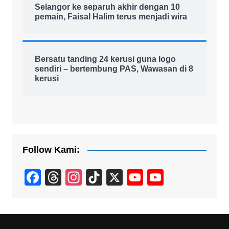
Selangor ke separuh akhir dengan 10
pemain, Faisal Halim terus menjadi wira
Bersatu tanding 24 kerusi guna logo
sendiri – bertembung PAS, Wawasan di 8
kerusi
Follow Kami:
F
T
In
Ti
X
Y
Y
a
hr
st
k
o
o
c
e
a
T
u
u
e
a
gr
o
T
T