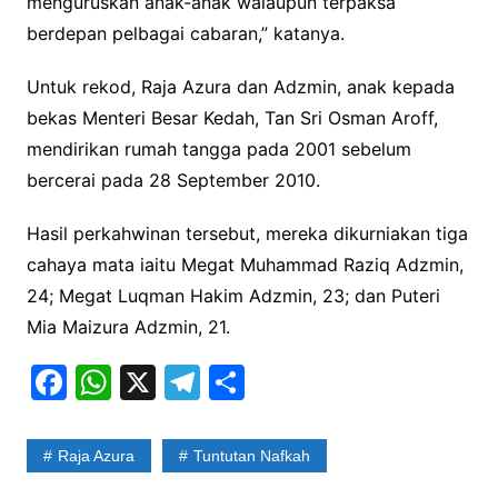
menguruskan anak-anak walaupun terpaksa
berdepan pelbagai cabaran,” katanya.
Untuk rekod, Raja Azura dan Adzmin, anak kepada
bekas Menteri Besar Kedah, Tan Sri Osman Aroff,
mendirikan rumah tangga pada 2001 sebelum
bercerai pada 28 September 2010.
Hasil perkahwinan tersebut, mereka dikurniakan tiga
cahaya mata iaitu Megat Muhammad Raziq Adzmin,
24; Megat Luqman Hakim Adzmin, 23; dan Puteri
Mia Maizura Adzmin, 21.
F
W
X
T
S
a
h
el
h
c
at
e
ar
Raja Azura
Tuntutan Nafkah
e
s
gr
e