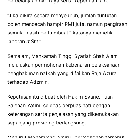
perbelanjaan hari raya serta keperluan lain.
“Jika dikira secara menyeluruh, jumlah tuntutan
boleh mencecah hampir RM1 juta, namun pengiraan
semula masih perlu dibuat,” katanya memetik
laporan
mStar
.
Semalam, Mahkamah Tinggi Syariah Shah Alam
meluluskan permohonan kebenaran pelaksanaan
penghakiman nafkah yang difailkan Raja Azura
terhadap Adzmin.
Keputusan itu dibuat oleh Hakim Syarie, Tuan
Salehan Yatim, selepas berpuas hati dengan
keterangan serta penjelasan yang dikemukakan
sepanjang prosiding berlangsung.
Menurut Mohammad Amirul, permohonan tersebut