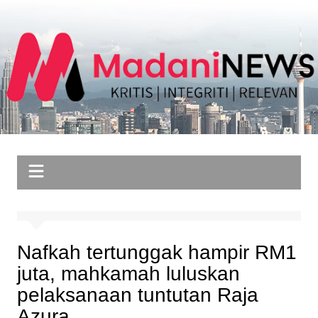
Skip
to
content
Nafkah tertunggak hampir RM1
juta, mahkamah luluskan
pelaksanaan tuntutan Raja
Azura