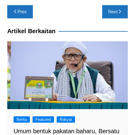
b
A
a
Post
Prev
Next
o
p
m
navigation
o
p
Artikel Berkaitan
k
Berita
Featured
Rakyat
Umum bentuk pakatan baharu, Bersatu