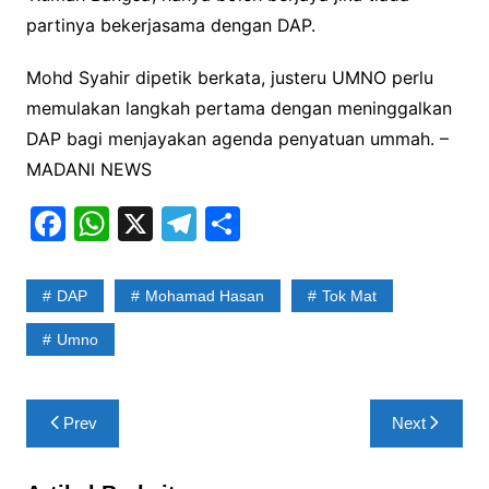
partinya bekerjasama dengan DAP.
Mohd Syahir dipetik berkata, justeru UMNO perlu
memulakan langkah pertama dengan meninggalkan
DAP bagi menjayakan agenda penyatuan ummah. –
MADANI NEWS
F
W
X
T
S
a
h
el
h
c
at
e
ar
DAP
Mohamad Hasan
Tok Mat
e
s
gr
e
Umno
b
A
a
o
p
m
Post
o
p
Prev
Next
navigation
k