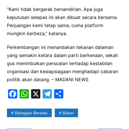
“Kami tidak bergerak bersendirian. Apa juga
keputusan selepas ini akan dibuat secara bersama.
Perjuangan kami tetap sama, cuma platform
mungkin berbeza,” katanya.
Perkembangan ini menandakan tekanan dalaman
yang semakin ketara dalam parti berkenaan, sekali
gus menimbulkan persoalan terhadap kestabilan
organisasi dan kesiapsiagaan menghadapi cabaran
politik akan datang. – MADANI NEWS
F
W
X
T
S
a
h
el
h
c
at
e
ar
Bahagian Bersatu
Bubar
e
s
gr
e