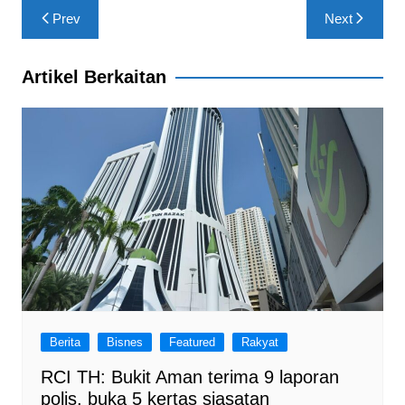
b
A
a
Post
Prev
Next
o
p
m
navigation
o
p
Artikel Berkaitan
k
Berita
Bisnes
Featured
Rakyat
RCI TH: Bukit Aman terima 9 laporan
polis, buka 5 kertas siasatan