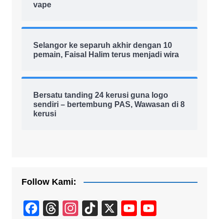
vape
Selangor ke separuh akhir dengan 10
pemain, Faisal Halim terus menjadi wira
Bersatu tanding 24 kerusi guna logo
sendiri – bertembung PAS, Wawasan di 8
kerusi
Follow Kami:
F
T
In
Ti
X
Y
Y