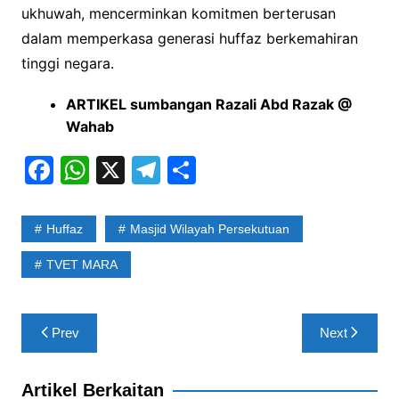
ukhuwah, mencerminkan komitmen berterusan
dalam memperkasa generasi huffaz berkemahiran
tinggi negara.
ARTIKEL sumbangan Razali Abd Razak @
Wahab
F
W
X
T
S
a
h
el
h
c
at
e
ar
Huffaz
Masjid Wilayah Persekutuan
e
s
gr
e
TVET MARA
b
A
a
o
p
m
Post
o
p
Prev
Next
navigation
k
Artikel Berkaitan