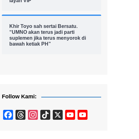
layan VIP
Khir Toyo sah sertai Bersatu.
“UMNO akan terus jadi parti
suplemen jika terus menyorok di
bawah ketiak PH”
Follow Kami:
F
T
In
Ti
X
Y
Y
a
hr
st
k
o
o
c
e
a
T
u
u