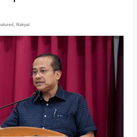
eatured
,
Rakyat