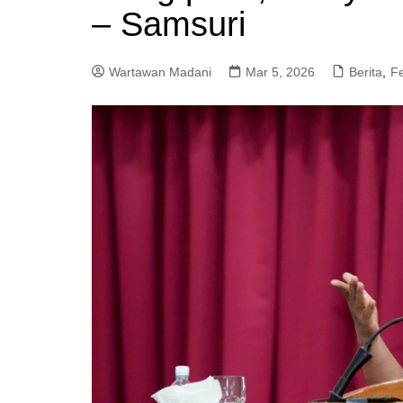
– Samsuri
a
m
Wartawan Madani
Mar 5, 2026
Berita
,
F