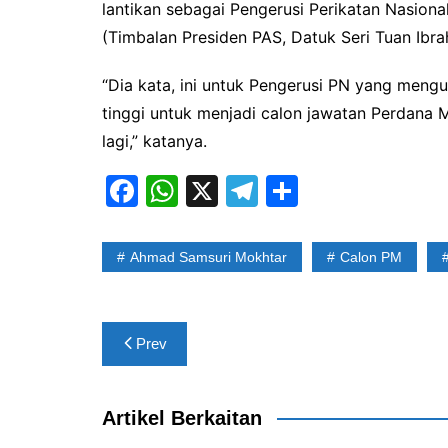
lantikan sebagai Pengerusi Perikatan Nasional
(Timbalan Presiden PAS, Datuk Seri Tuan Ibra
“Dia kata, ini untuk Pengerusi PN yang menguru
tinggi untuk menjadi calon jawatan Perdana M
lagi,” katanya.
F
W
X
T
S
a
h
el
h
c
at
e
ar
Ahmad Samsuri Mokhtar
Calon PM
e
s
gr
e
b
A
a
Post
o
p
m
Prev
navigation
o
p
k
Artikel Berkaitan