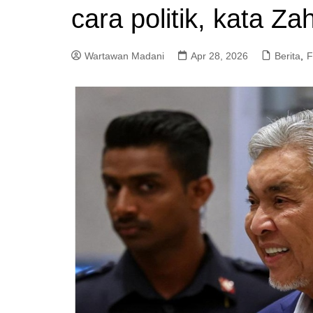
cara politik, kata Za
a
m
Wartawan Madani
Apr 28, 2026
Berita
,
F