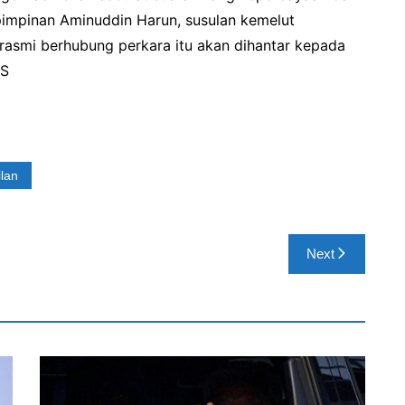
pimpinan Aminuddin Harun, susulan kemelut
asmi berhubung perkara itu akan dihantar kepada
WS
lan
Next