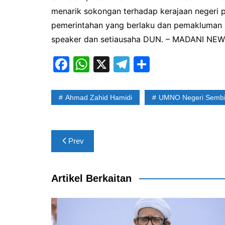
menarik sokongan terhadap kerajaan negeri 
pemerintahan yang berlaku dan pemakluman r
speaker dan setiausaha DUN. – MADANI NE
F
W
X
T
S
a
h
el
h
c
at
e
ar
Ahmad Zahid Hamidi
UMNO Negeri Sembi
e
s
gr
e
b
A
a
Post
o
p
m
Prev
navigation
o
p
k
Artikel Berkaitan