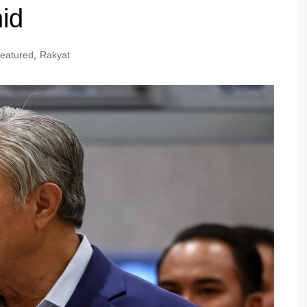
hid
eatured
,
Rakyat