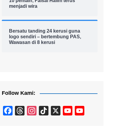
10 pemain, Faisal Halim terus
menjadi wira
Bersatu tanding 24 kerusi guna
logo sendiri – bertembung PAS,
Wawasan di 8 kerusi
Follow Kami:
F
T
In
Ti
X
Y
Y
a
hr
st
k
o
o
c
e
a
T
u
u