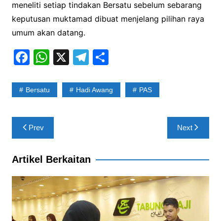
meneliti setiap tindakan Bersatu sebelum sebarang
keputusan muktamad dibuat menjelang pilihan raya
umum akan datang.
F
W
X
T
S
a
h
el
h
c
at
e
ar
Bersatu
Hadi Awang
PAS
e
s
gr
e
b
A
a
Post
Prev
Next
o
p
m
navigation
o
p
Artikel Berkaitan
k